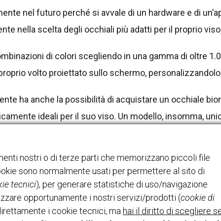
ente nel futuro perché si avvale di un hardware e di un’
nte nella scelta degli occhiali più adatti per il proprio vi
ie combinazioni di colori scegliendo in una gamma di oltre 1
roprio volto proiettato sullo schermo, personalizzandolo,
iente ha anche la possibilità di acquistare un occhiale b
icamente ideali per il suo viso. Un modello, insomma, unic
Vieni subito a provarlo!
enti nostri o di terze parti che memorizzano piccoli file
 cookie sono normalmente usati per permettere al sito di
ie tecnici
), per generare statistiche di uso/navigazione
izzare opportunamente i nostri servizi/prodotti (
cookie di
HOME
I NOSTRI MARCHI
CONTATTI
irettamente i cookie tecnici, ma
hai il diritto di scegliere s