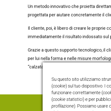
Un metodo innovativo che proietta direttam
progettata per aiutare concretamente il clie
Il cliente, poi, è libero di creare le propr
immediatamente il risultato indossato sul p
Grazie a questo supporto tecnologico, il cl
per lui nella forma e nelle misure morfolog
“calzata” perfetta!
Su questo sito utilizziamo strum
(
cookie
) sul tuo dispositivo. I
funzionare correttamente (
cook
(
cookie statistici
) e per pubblic
profilazione
). Possiamo usare d